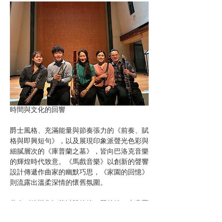
時間與文化的回響
爵士風格、充滿能量與節奏張力的《前奏、賦
格與即興短句》，以及展現印象派聲光色彩與
細膩層次的《庫普蘭之墓》，皆向巴洛克音樂
的輝煌時代致意。《馬戲音樂》以創新的聲響
設計傳遞作曲家的幽默巧思，《家園的回憶》
則流露出溫柔深情的懷舊氛圍。
此次《簧樂集》將以雙簧管、單簧管、中音薩
克斯風、低音單簧管與低音管的經典編制，串